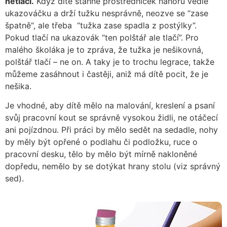
netlačí.
Když dítě stáhne prostředníček nahoru vedle
ukazováčku a drží tužku nesprávně, neozve se “zase
špatně“, ale třeba “tužka zase spadla z postýlky”.
Pokud tlačí na ukazovák “ten polštář ale tlačí”. Pro
malého školáka je to zpráva, že tužka je nešikovná,
polštář tlačí – ne on. A taky je to trochu legrace, takže
můžeme zasáhnout i častěji, aniž má dítě pocit, že je
nešika.
Je vhodné, aby dítě mělo na malování, kreslení a psaní
svůj pracovní kout se správně vysokou židli, ne otáčecí
ani pojízdnou. Při práci by mělo sedět na sedadle, nohy
by měly být opřené o podlahu či podložku, ruce o
pracovní desku, tělo by mělo být mírně nakloněné
dopředu, nemělo by se dotýkat hrany stolu (viz správný
sed).