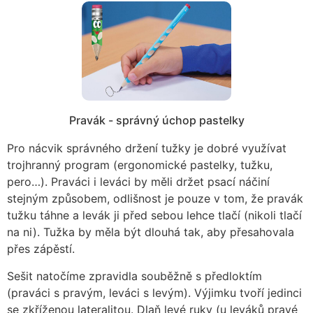
Pravák - správný úchop pastelky
Pro nácvik správného držení tužky je dobré využívat
trojhranný program (ergonomické pastelky, tužku,
pero…). Praváci i leváci by měli držet psací náčiní
stejným způsobem, odlišnost je pouze v tom, že pravák
tužku táhne a levák ji před sebou lehce tlačí (nikoli tlačí
na ni). Tužka by měla být dlouhá tak, aby přesahovala
přes zápěstí.
Sešit natočíme zpravidla souběžně s předloktím
(praváci s pravým, leváci s levým). Výjimku tvoří jedinci
se zkříženou lateralitou. Dlaň levé ruky (u leváků pravé