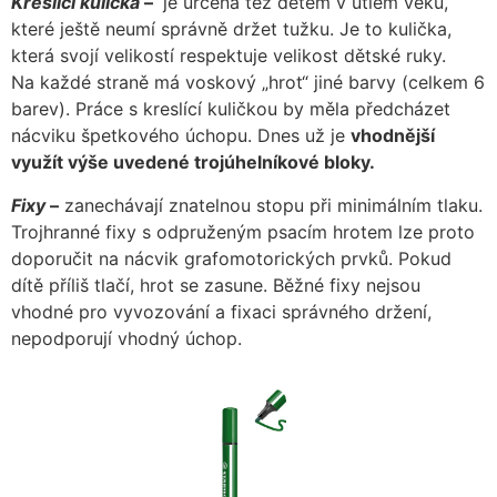
Kreslící kulička
–
je určena též dětem v útlém věku,
které ještě neumí správně držet tužku. Je to kulička,
která svojí velikostí respektuje velikost dětské ruky.
Na každé straně má voskový „hrot“ jiné barvy (celkem 6
barev). Práce s kreslící kuličkou by měla předcházet
nácviku špetkového úchopu. Dnes už je
vhodnější
využít výše uvedené trojúhelníkové bloky.
Fixy
–
zanechávají znatelnou stopu při minimálním tlaku.
Trojhranné fixy s odpruženým psacím hrotem lze proto
doporučit na nácvik grafomotorických prvků. Pokud
dítě příliš tlačí, hrot se zasune. Běžné fixy nejsou
vhodné pro vyvozování a fixaci správného držení,
nepodporují vhodný úchop.