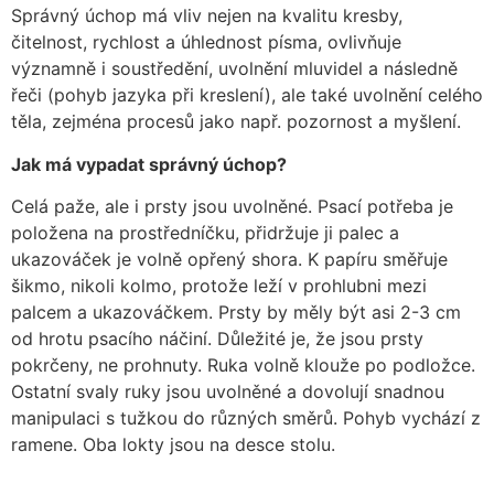
Správný úchop má vliv nejen na kvalitu kresby,
čitelnost, rychlost a úhlednost písma, ovlivňuje
významně i soustředění, uvolnění mluvidel a následně
řeči (pohyb jazyka při kreslení), ale také uvolnění celého
těla, zejména procesů jako např. pozornost a myšlení.
Jak má vypadat správný úchop?
Celá paže, ale i prsty jsou uvolněné. Psací potřeba je
položena na prostředníčku, přidržuje ji palec a
ukazováček je volně opřený shora. K papíru směřuje
šikmo, nikoli kolmo, protože leží v prohlubni mezi
palcem a ukazováčkem. Prsty by měly být asi 2-3 cm
od hrotu psacího náčiní. Důležité je, že jsou prsty
pokrčeny, ne prohnuty. Ruka volně klouže po podložce.
Ostatní svaly ruky jsou uvolněné a dovolují snadnou
manipulaci s tužkou do různých směrů. Pohyb vychází z
ramene. Oba lokty jsou na desce stolu.