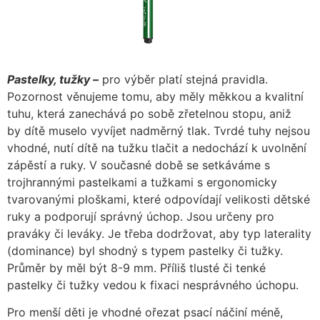
Pastelky, tužky –
pro výběr platí stejná pravidla.
Pozornost věnujeme tomu, aby měly měkkou a kvalitní
tuhu, která zanechává po sobě zřetelnou stopu, aniž
by dítě muselo vyvíjet nadměrný tlak. Tvrdé tuhy nejsou
vhodné, nutí dítě na tužku tlačit a nedochází k uvolnění
zápěstí a ruky. V současné době se setkáváme s
trojhrannými pastelkami a tužkami s ergonomicky
tvarovanými ploškami, které odpovídají velikosti dětské
ruky a podporují správný úchop. Jsou určeny pro
praváky či leváky. Je třeba dodržovat, aby typ laterality
(dominance) byl shodný s typem pastelky či tužky.
Průměr by měl být 8-9 mm. Příliš tlusté či tenké
pastelky či tužky vedou k fixaci nesprávného úchopu.
Pro menší děti je vhodné ořezat psací náčiní méně,